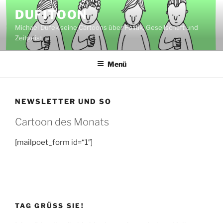
Zum
DUFITOON
Inhalt
Michael Dufek seine Cartoons über Politik, Gesellschaft und
springen
Zeitgeist.
Menü
NEWSLETTER UND SO
Cartoon des Monats
[mailpoet_form id=“1″]
TAG GRÜSS SIE!