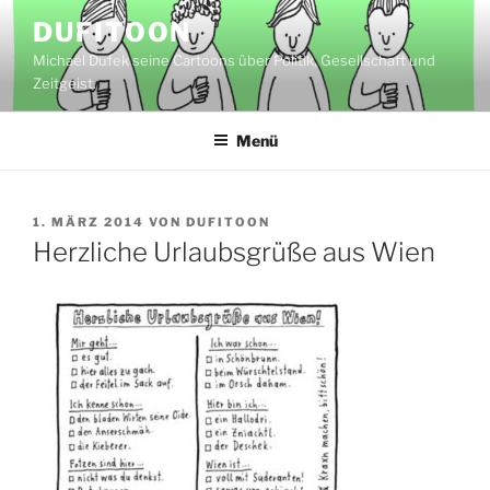
Zum
DUFITOON
Inhalt
Michael Dufek seine Cartoons über Politik, Gesellschaft und
springen
Zeitgeist.
Menü
VERÖFFENTLICHT
1. MÄRZ 2014
VON
DUFITOON
AM
Herzliche Urlaubsgrüße aus Wien